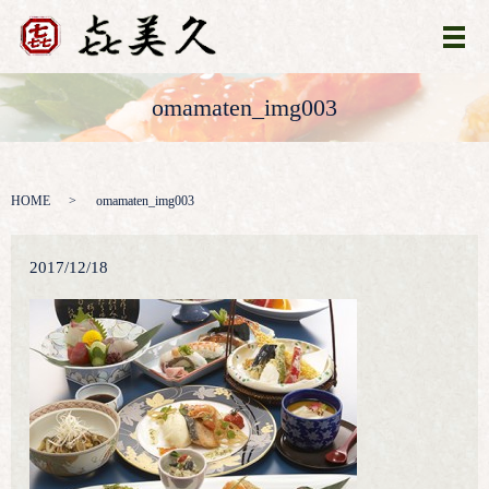
メ
omamaten_img003
HOME
omamaten_img003
2017/12/18