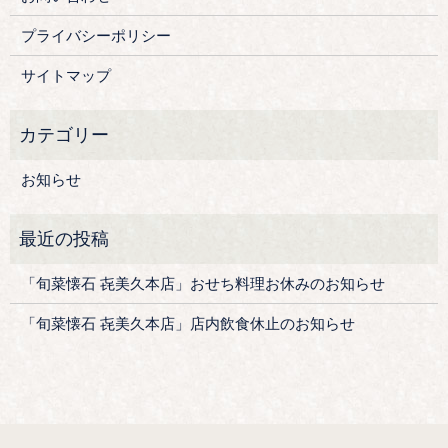
プライバシーポリシー
サイトマップ
お知らせ
「旬菜懐石 㐂美久本店」おせち料理お休みのお知らせ
「旬菜懐石 㐂美久本店」店内飲食休止のお知らせ