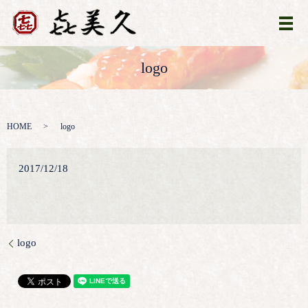
メ
logo
HOME
logo
2017/12/18
logo