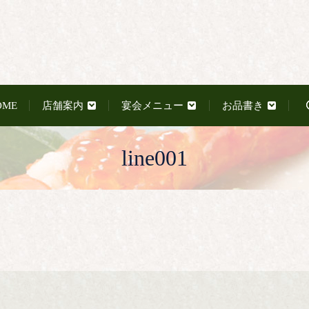
OME
店舗案内
宴会メニュー
お品書き
line001