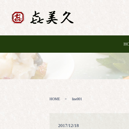
H
HOME
line001
2017/12/18