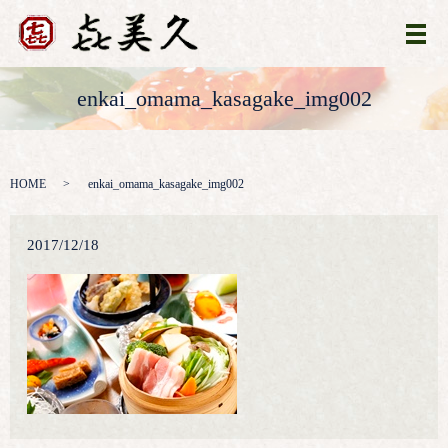
メ
enkai_omama_kasagake_img002
HOME
enkai_omama_kasagake_img002
2017/12/18