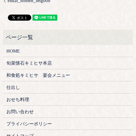
enkai_honten_img008
HOME
旬菜懐石キミヒサ本店
和食処キミヒサ 宴会メニュー
仕出し
おせち料理
お問い合わせ
プライバシーポリシー
サイトマップ